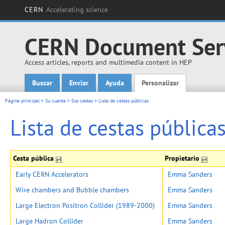
CERN
Accelerating science
CERN Document Ser
Access articles, reports and multimedia content in HEP
Buscar
Enviar
Ayuda
Personalizar
Main menu
Página principal
>
Su cuenta
>
Sus cestas
>
Lista de cestas públicas
Lista de cestas pública
Cesta pública
Propietario
Early CERN Accelerators
Emma Sanders
Wire chambers and Bubble chambers
Emma Sanders
Large Electron Positron Collider (1989-2000)
Emma Sanders
Large Hadron Collider
Emma Sanders