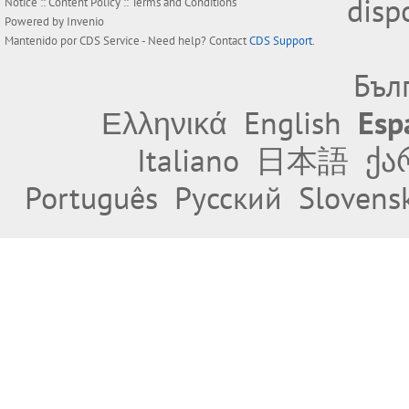
disp
Notice
::
Content Policy
::
Terms and Conditions
Powered by
Invenio
Mantenido por
CDS Service
- Need help? Contact
CDS Support
.
Бъл
Ελληνικά
English
Esp
Italiano
日本語
ქა
Português
Русский
Slovens