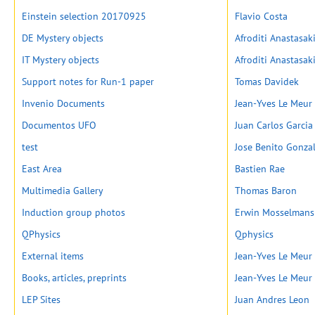
Einstein selection 20170925
Flavio Costa
DE Mystery objects
Afroditi Anastasak
IT Mystery objects
Afroditi Anastasak
Support notes for Run-1 paper
Tomas Davidek
Invenio Documents
Jean-Yves Le Meur
Documentos UFO
Juan Carlos Garci
test
Jose Benito Gonza
East Area
Bastien Rae
Multimedia Gallery
Thomas Baron
Induction group photos
Erwin Mosselmans
QPhysics
Qphysics
External items
Jean-Yves Le Meur
Books, articles, preprints
Jean-Yves Le Meur
LEP Sites
Juan Andres Leon