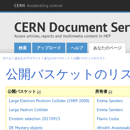
CERN
Accelerating science
CERN Document Ser
Access articles, reports and multimedia content in HEP
検索
アップロード
ヘルプ
あなたのページ
Main menu
ホーム
>
あなたのアカウント
>
あなたのバスケット
>
公開バスケットのリスト
公開バスケットのリ
公開バスケット
所有者
Large Electron Positron Collider (1989-2000)
Emma Sanders
Large Hadron Collider
Emma Sanders
Einstein selection 20170925
Flavio Costa
DE Mystery objects
Afroditi Anastasak