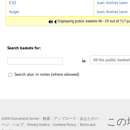
ESO
Juan Andres Leon
Auger
Juan Andres Leon
Displaying public baskets 40 - 59 out of 717 pub
Search baskets for:
in
Search also in notes (where allowed)
この
CERN Document Server ::
検索
::
アップロード
::
あなたのペ
ージ
::
ヘルプ
::
Privacy Notice
::
Content Policy
::
Terms and