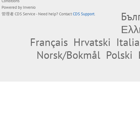
Conditions
Powered by
Invenio
Бъл
管理者
CDS Service
- Need help? Contact
CDS Support
.
Ελλ
Français
Hrvatski
Itali
Norsk/Bokmål
Polski