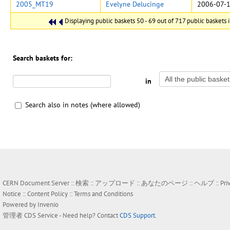
2005_MT19
Evelyne Delucinge
2006-07-1
Displaying public baskets 50 - 69 out of 717 public baskets i
Search baskets for:
in
Search also in notes (where allowed)
CERN Document Server ::
検索
::
アップロード
::
あなたのページ
::
ヘルプ
::
Pri
Notice
::
Content Policy
::
Terms and Conditions
Powered by
Invenio
管理者
CDS Service
- Need help? Contact
CDS Support
.