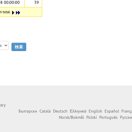
8 00:00:00
39
n total.
vacy
Български
Català
Deutsch
Ελληνικά
English
Español
Franç
Norsk/Bokmål
Polski
Português
Русск