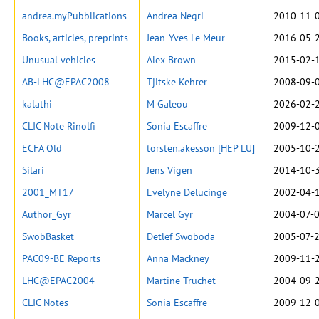
andrea.myPubblications
Andrea Negri
2010-11-0
Books, articles, preprints
Jean-Yves Le Meur
2016-05-2
Unusual vehicles
Alex Brown
2015-02-1
AB-LHC@EPAC2008
Tjitske Kehrer
2008-09-0
kalathi
M Galeou
2026-02-2
CLIC Note Rinolfi
Sonia Escaffre
2009-12-0
ECFA Old
torsten.akesson [HEP LU]
2005-10-2
Silari
Jens Vigen
2014-10-3
2001_MT17
Evelyne Delucinge
2002-04-1
Author_Gyr
Marcel Gyr
2004-07-0
SwobBasket
Detlef Swoboda
2005-07-2
PAC09-BE Reports
Anna Mackney
2009-11-2
LHC@EPAC2004
Martine Truchet
2004-09-2
CLIC Notes
Sonia Escaffre
2009-12-0