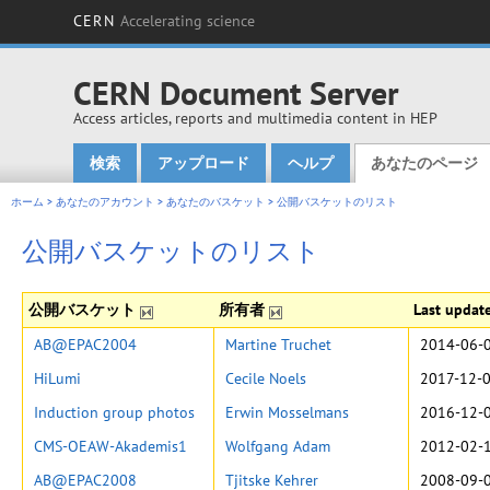
CERN
Accelerating science
CERN Document Server
Access articles, reports and multimedia content in HEP
検索
アップロード
ヘルプ
あなたのページ
Main menu
ホーム
>
あなたのアカウント
>
あなたのバスケット
>
公開バスケットのリスト
公開バスケットのリスト
公開バスケット
所有者
Last updat
AB@EPAC2004
Martine Truchet
2014-06-0
HiLumi
Cecile Noels
2017-12-0
Induction group photos
Erwin Mosselmans
2016-12-0
CMS-OEAW-Akademis1
Wolfgang Adam
2012-02-1
AB@EPAC2008
Tjitske Kehrer
2008-09-0