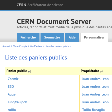
CERN
Accélérateur de science
CERN Document Server
Articles, rapports et multimédia de la physique des hautes én
Recherche
Soumettre
Aide
Personnaliser
Main menu
Accueil
>
Votre Compte
>
Vos Paniers
>
Liste des paniers publics
Liste des paniers publics
Panier public
Propriétaire
Cosmic
Juan Andres Leon
ESO
Juan Andres Leon
Auger
Juan Andres Leon
Jungfraujoch
Juan Andres Leon
tullio
Tullio Basaglia