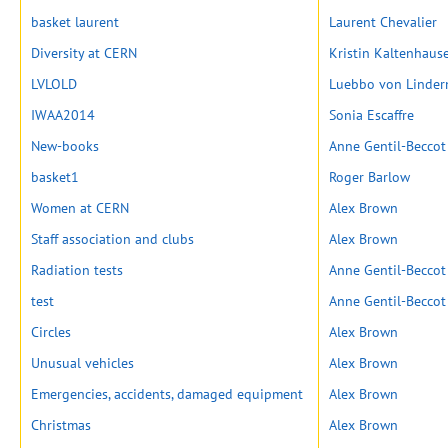
basket laurent
Laurent Chevalier
Diversity at CERN
Kristin Kaltenhaus
LVLOLD
Luebbo von Linder
IWAA2014
Sonia Escaffre
New-books
Anne Gentil-Beccot
basket1
Roger Barlow
Women at CERN
Alex Brown
Staff association and clubs
Alex Brown
Radiation tests
Anne Gentil-Beccot
test
Anne Gentil-Beccot
Circles
Alex Brown
Unusual vehicles
Alex Brown
Emergencies, accidents, damaged equipment
Alex Brown
Christmas
Alex Brown