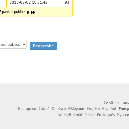
2015-02-02 10:51:45
93
7 paniers publics.
Ce site est au
Български
Català
Deutsch
Ελληνικά
English
Español
Franç
Norsk/Bokmål
Polski
Português
Русск