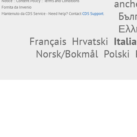
anche
Notice
::
Content Policy
::
Terms and Conditions
Fornita da
Invenio
Бъл
Mantenuto da
CDS Service
- Need help? Contact
CDS Support
.
Ελλ
Français
Hrvatski
Itali
Norsk/Bokmål
Polski