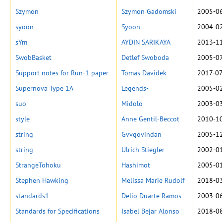
Szymon
Szymon Gadomski
2005-06
syoon
Syoon
2004-02
sYm
AYDIN SARIKAYA
2013-11
SwobBasket
Detlef Swoboda
2005-07
Support notes for Run-1 paper
Tomas Davidek
2017-07
Supernova Type 1A
Legends-
2005-02
suo
Midolo
2003-03
style
Anne Gentil-Beccot
2010-10
string
Gvvgovindan
2005-12
string
Ulrich Stiegler
2002-01
StrangeTohoku
Hashimot
2005-01
Stephen Hawking
Melissa Marie Rudolf
2018-03
standards1
Delio Duarte Ramos
2003-06
Standards for Specifications
Isabel Bejar Alonso
2018-08