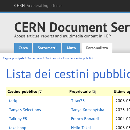
CERN
Accelerating science
CERN Document Ser
Access articles, reports and multimedia content in HEP
Cerca
Sottometti
Aiuto
Personalizza
Main menu
Pagina principale
>
Tuo account
>
Tuoi cestini
>
Lista dei cestini pubblici
Lista dei cestini pubbli
Cestino pubblico
Proprietario
Ultimo 
tariq
Titax78
2006-03
Tanya's Selections
Tanya Komanytska
2023-10
Talk by FB
Franco Bonaudi
2004-09
takaishop
Helio Takai
2006-05