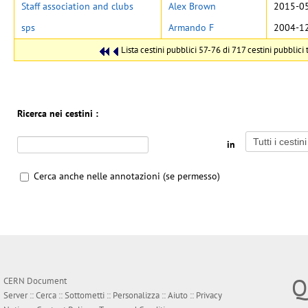
Staff association and clubs
Alex Brown
2015-05
sps
Armando F
2004-12
Lista cestini pubblici 57-76 di 717 cestini pubblici t
Ricerca nei cestini :
in
Cerca anche nelle annotazioni (se permesso)
Q
CERN Document
Server ::
Cerca
::
Sottometti
::
Personalizza
::
Aiuto
::
Privacy