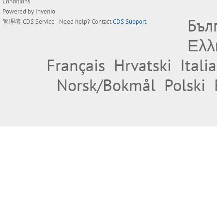
Conditions
Powered by
Invenio
Бъл
管理者
CDS Service
- Need help? Contact
CDS Support
.
Ελλ
Français
Hrvatski
Itali
Norsk/Bokmål
Polski