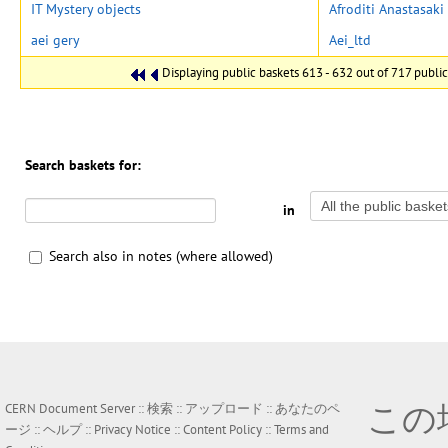
IT Mystery objects
Afroditi Anastasaki
aei gery
Aei_ltd
Displaying public baskets 613 - 632 out of 717 public 
Search baskets for:
in
Search also in notes (where allowed)
この
CERN Document Server ::
検索
::
アップロード
::
あなたのペ
ージ
::
ヘルプ
::
Privacy Notice
::
Content Policy
::
Terms and