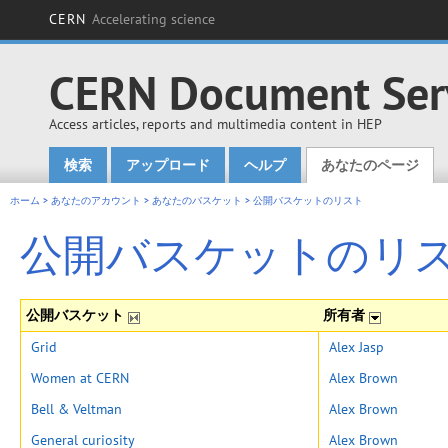
CERN
Accelerating science
CERN Document Ser
Access articles, reports and multimedia content in HEP
検索
アップロード
ヘルプ
あなたのページ
Main menu
ホーム
>
あなたのアカウント
>
あなたのバスケット
>
公開バスケットのリスト
公開バスケットのリ
公開バスケット
所有者
Grid
Alex Jasp
Women at CERN
Alex Brown
Bell & Veltman
Alex Brown
General curiosity
Alex Brown