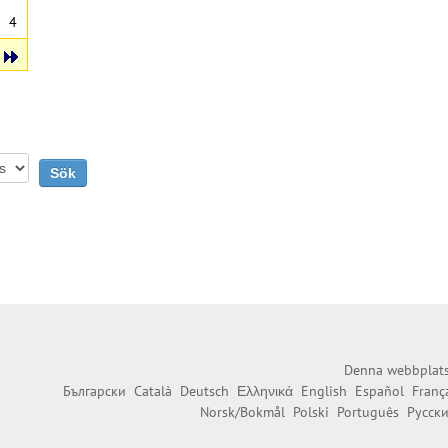
4
Denna webbplats 
Български
Català
Deutsch
Ελληνικά
English
Español
Franç
Norsk/Bokmål
Polski
Português
Русск