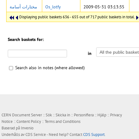
مختارات أسامة
Os_lotfy
2009-05-31 03:13:35
Displaying public baskets 636 - 655 out of 717 public baskets in total.
Search baskets for:
in
Search also in notes (where allowed)
CERN Document Server ::
Sök
::
Skicka in
::
Personifiera
::
Hjälp
::
Privacy
Notice
::
Content Policy
::
Terms and Conditions
Baserad på
Invenio
Underhålls av
CDS Service
- Need help? Contact
CDS Support
.