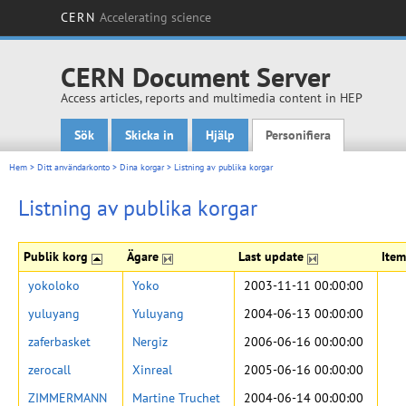
CERN
Accelerating science
CERN Document Server
Access articles, reports and multimedia content in HEP
Sök
Skicka in
Hjälp
Personifiera
Main menu
Hem
>
Ditt användarkonto
>
Dina korgar
>
Listning av publika korgar
Listning av publika korgar
Publik korg
Ägare
Last update
Ite
yokoloko
Yoko
2003-11-11 00:00:00
yuluyang
Yuluyang
2004-06-13 00:00:00
zaferbasket
Nergiz
2006-06-16 00:00:00
zerocall
Xinreal
2005-06-16 00:00:00
ZIMMERMANN
Martine Truchet
2004-06-14 00:00:00