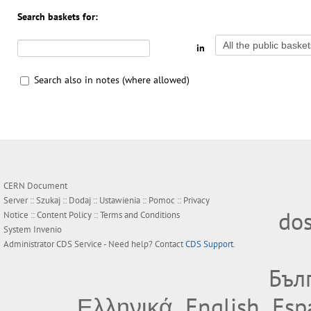
Search baskets for:
in
Search also in notes (where allowed)
CERN Document
Server ::
Szukaj
::
Dodaj
::
Ustawienia
::
Pomoc
::
Privacy
do
Notice
::
Content Policy
::
Terms and Conditions
System
Invenio
Administrator
CDS Service
- Need help? Contact
CDS Support
.
Бъл
Ελληνικά
English
Esp