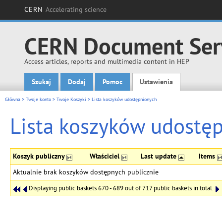
CERN
Accelerating science
CERN Document Ser
Access articles, reports and multimedia content in HEP
Szukaj
Dodaj
Pomoc
Ustawienia
Main menu
Główna
>
Twoje konto
>
Twoje Koszyki
>
Lista koszyków udostępnionych
Lista koszyków udostę
Koszyk publiczny
Właściciel
Last update
Items
Aktualnie brak koszyków dostępnych publicznie
Displaying public baskets 670 - 689 out of 717 public baskets in total.