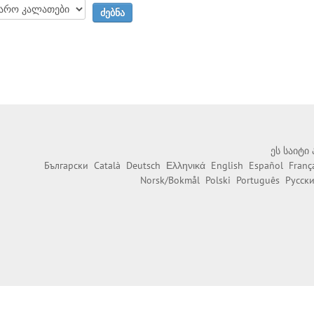
ეს საიტი
Български
Català
Deutsch
Ελληνικά
English
Español
Franç
Norsk/Bokmål
Polski
Português
Русск