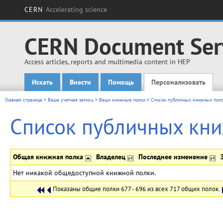
CERN
Accelerating science
CERN Document Ser
Access articles, reports and multimedia content in HEP
Искать
Внести
Помощь
Персонализовать
Main menu
Главная страница
>
Ваша учетная запись
>
Ваши книжные полки
>
Список публичных книжных пол
Список публичных кн
Общая книжная полка
Владелец
Последнее изменение
Нет никакой общедоступной книжной полки.
Показаны общие полки 677 - 696 из всех 717 общих полок.