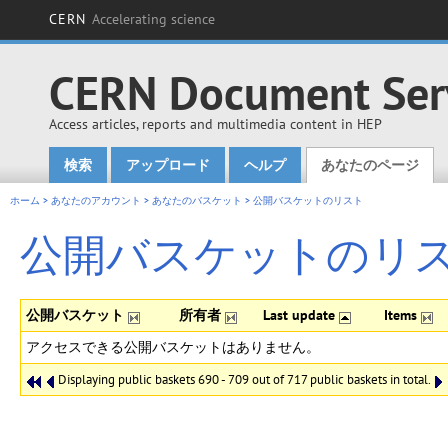
CERN
Accelerating science
CERN Document Ser
Access articles, reports and multimedia content in HEP
検索
アップロード
ヘルプ
あなたのページ
Main menu
ホーム
>
あなたのアカウント
>
あなたのバスケット
>
公開バスケットのリスト
公開バスケットのリ
公開バスケット
所有者
Last update
Items
アクセスできる公開バスケットはありません。
Displaying public baskets 690 - 709 out of 717 public baskets in total.