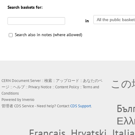
Search baskets for:
in
Search also in notes (where allowed)
この
CERN Document Server ::
検索
::
アップロード
::
あなたのペ
ージ
::
ヘルプ
::
Privacy Notice
::
Content Policy
::
Terms and
Conditions
Powered by
Invenio
Бъл
管理者
CDS Service
- Need help? Contact
CDS Support
.
Ελλ
Français
Hrvatski
Itali