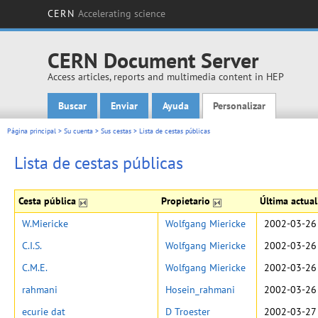
CERN
Accelerating science
CERN Document Server
Access articles, reports and multimedia content in HEP
Buscar
Enviar
Ayuda
Personalizar
Main menu
Página principal
>
Su cuenta
>
Sus cestas
>
Lista de cestas públicas
Lista de cestas públicas
Cesta pública
Propietario
Última actua
W.Miericke
Wolfgang Miericke
2002-03-26
C.I.S.
Wolfgang Miericke
2002-03-26
C.M.E.
Wolfgang Miericke
2002-03-26
rahmani
Hosein_rahmani
2002-03-26
ecurie dat
D Troester
2002-03-27 