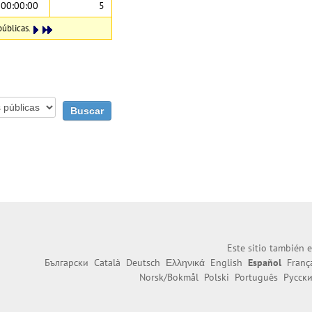
00:00:00
5
públicas.
Este sitio también e
Български
Català
Deutsch
Ελληνικά
English
Español
Franç
Norsk/Bokmål
Polski
Português
Русск