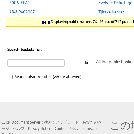
2006_EPAC
Evelyne Delucinge
AB@PAC2007
Tjitske Kehrer
Displaying public baskets 76 - 95 out of 717 public b
Search baskets for:
in
Search also in notes (where allowed)
この
CERN Document Server ::
検索
::
アップロード
::
あなたのペ
ージ
::
ヘルプ
::
Privacy Notice
::
Content Policy
::
Terms and