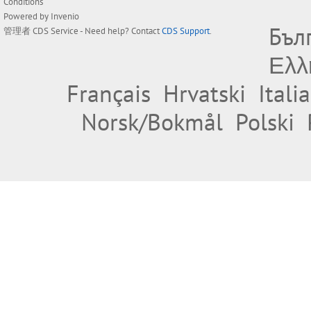
Conditions
Powered by
Invenio
Бъл
管理者
CDS Service
- Need help? Contact
CDS Support
.
Ελλ
Français
Hrvatski
Itali
Norsk/Bokmål
Polski