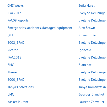
CMS Weeks
Sofia Hurst
IPAC2013
Evelyne Delucinge
PAC09 Reports
Evelyne Delucinge
Emergencies, accidents, damaged equipment
Alex Brown
QFT
Zuxiang Dai
2002_EPAC
Evelyne Delucinge
Ricardo
Jgoncalo
IPAC2012
Evelyne Delucinge
EMC
Blanchot
Theses
Evelyne Delucinge
2000_EPAC
Evelyne Delucinge
Tanya's Selections
Tanya Komanytska
EMC
Georges Blanchot
basket laurent
Laurent Chevalier