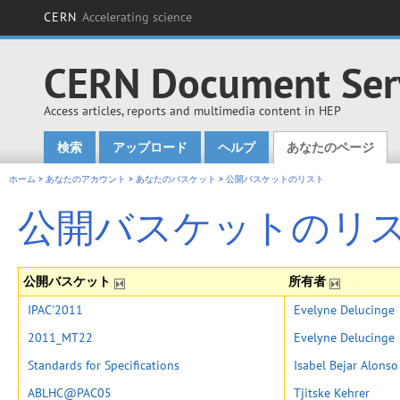
CERN
Accelerating science
CERN Document Ser
Access articles, reports and multimedia content in HEP
検索
アップロード
ヘルプ
あなたのページ
Main menu
ホーム
>
あなたのアカウント
>
あなたのバスケット
>
公開バスケットのリスト
公開バスケットのリ
公開バスケット
所有者
IPAC'2011
Evelyne Delucinge
2011_MT22
Evelyne Delucinge
Standards for Specifications
Isabel Bejar Alonso
ABLHC@PAC05
Tjitske Kehrer