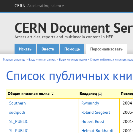
CERN
Accelerating science
CERN Document Ser
Access articles, reports and multimedia content in HEP
Искать
Внести
Помощь
Персонализовать
Main menu
Главная страница
>
Ваша учетная запись
>
Ваши книжные полки
>
Список публичных книжных пол
Список публичных кн
Общая книжная полка
Владелец
После
Southern
Rwmundy
2004-
sodipodi
Roland Siegbert
2003-
SL_PUBLIC
Hubert Rossi
2001-
SL_PUBLIC
Helmut Burkhardt
2001-