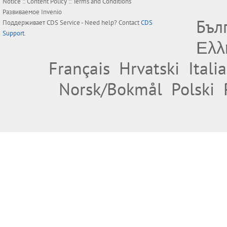
Notice
::
Content Policy
::
Terms and Conditions
Развиваемое
Invenio
Бъл
Поддерживает
CDS Service
- Need help? Contact
CDS
Support
.
Ελλ
Français
Hrvatski
Itali
Norsk/Bokmål
Polski