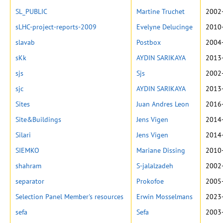
SL_PUBLIC
Martine Truchet
2002-
sLHC-project-reports-2009
Evelyne Delucinge
2010-
slavab
Postbox
2004-
sKk
AYDIN SARIKAYA
2013-
sjs
Sjs
2002-
sjc
AYDIN SARIKAYA
2013-
Sites
Juan Andres Leon
2016-
Site&Buildings
Jens Vigen
2014-
Silari
Jens Vigen
2014-
SIEMKO
Mariane Dissing
2010-
shahram
S-jalalzadeh
2002-
separator
Prokofoe
2005-
Selection Panel Member's resources
Erwin Mosselmans
2023-
sefa
Sefa
2003-