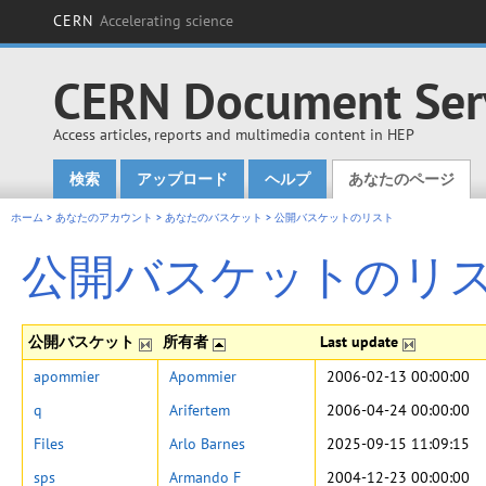
CERN
Accelerating science
CERN Document Ser
Access articles, reports and multimedia content in HEP
検索
アップロード
ヘルプ
あなたのページ
Main menu
ホーム
>
あなたのアカウント
>
あなたのバスケット
>
公開バスケットのリスト
公開バスケットのリ
公開バスケット
所有者
Last update
apommier
Apommier
2006-02-13 00:00:00
q
Arifertem
2006-04-24 00:00:00
Files
Arlo Barnes
2025-09-15 11:09:15
sps
Armando F
2004-12-23 00:00:00