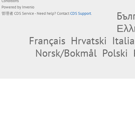
Conditions
Powered by
Invenio
Бъл
管理者
CDS Service
- Need help? Contact
CDS Support
.
Ελλ
Français
Hrvatski
Itali
Norsk/Bokmål
Polski