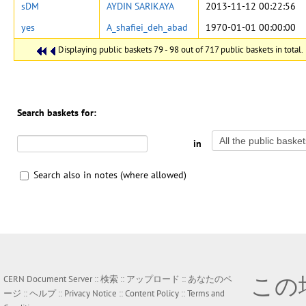
sDM
AYDIN SARIKAYA
2013-11-12 00:22:56
yes
A_shafiei_deh_abad
1970-01-01 00:00:00
Displaying public baskets 79 - 98 out of 717 public baskets in total.
Search baskets for:
in
Search also in notes (where allowed)
この
CERN Document Server ::
検索
::
アップロード
::
あなたのペ
ージ
::
ヘルプ
::
Privacy Notice
::
Content Policy
::
Terms and