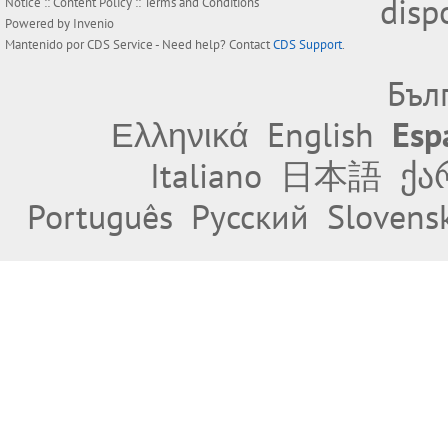
disp
Notice
::
Content Policy
::
Terms and Conditions
Powered by
Invenio
Mantenido por
CDS Service
- Need help? Contact
CDS Support
.
Бъл
Ελληνικά
English
Esp
Italiano
日本語
ქა
Português
Русский
Slovens