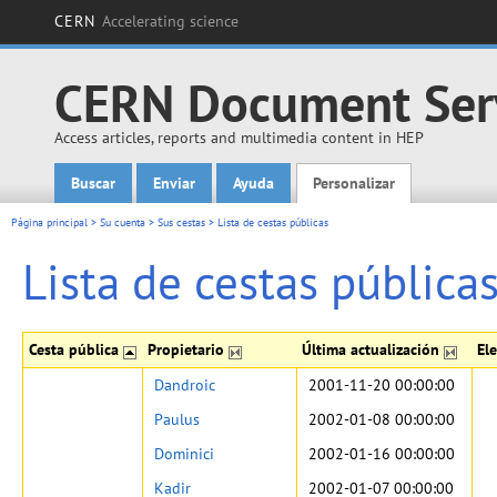
CERN
Accelerating science
CERN Document Ser
Access articles, reports and multimedia content in HEP
Buscar
Enviar
Ayuda
Personalizar
Main menu
Página principal
>
Su cuenta
>
Sus cestas
>
Lista de cestas públicas
Lista de cestas pública
Cesta pública
Propietario
Última actualización
El
Dandroic
2001-11-20 00:00:00
Paulus
2002-01-08 00:00:00
Dominici
2002-01-16 00:00:00
Kadir
2002-01-07 00:00:00