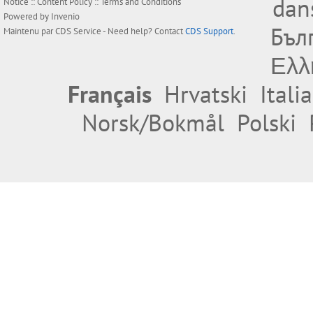
dan
Notice
::
Content Policy
::
Terms and Conditions
Powered by
Invenio
Бъл
Maintenu par
CDS Service
- Need help? Contact
CDS Support
.
Ελλ
Français
Hrvatski
Itali
Norsk/Bokmål
Polski