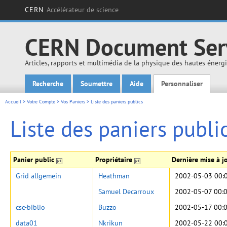
CERN
Accélérateur de science
CERN Document Ser
Articles, rapports et multimédia de la physique des hautes énerg
Recherche
Soumettre
Aide
Personnaliser
Main menu
Accueil
>
Votre Compte
>
Vos Paniers
>
Liste des paniers publics
Liste des paniers publi
Panier public
Propriétaire
Dernière mise à j
Grid allgemein
Heathman
2002-05-03 00:
Samuel Decarroux
2002-05-07 00:
csc-biblio
Buzzo
2002-05-17 00:
data01
Nkrikun
2002-05-22 00: