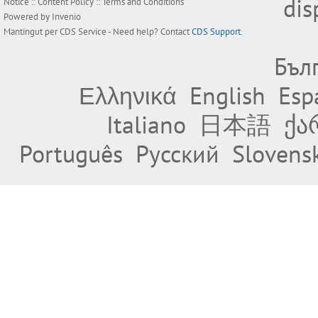
dis
Notice
::
Content Policy
::
Terms and Conditions
Powered by
Invenio
Mantingut per
CDS Service
- Need help? Contact
CDS Support
.
Бъл
Ελληνικά
English
Esp
Italiano
日本語
ქა
Português
Русский
Slovens