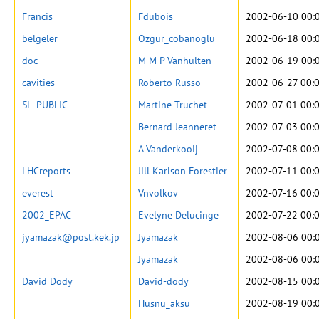
Francis
Fdubois
2002-06-10 00:
belgeler
Ozgur_cobanoglu
2002-06-18 00:
doc
M M P Vanhulten
2002-06-19 00:
cavities
Roberto Russo
2002-06-27 00:
SL_PUBLIC
Martine Truchet
2002-07-01 00:
Bernard Jeanneret
2002-07-03 00:
A Vanderkooij
2002-07-08 00:
LHCreports
Jill Karlson Forestier
2002-07-11 00:
everest
Vnvolkov
2002-07-16 00:
2002_EPAC
Evelyne Delucinge
2002-07-22 00:
jyamazak@post.kek.jp
Jyamazak
2002-08-06 00:
Jyamazak
2002-08-06 00:
David Dody
David-dody
2002-08-15 00:
Husnu_aksu
2002-08-19 00: