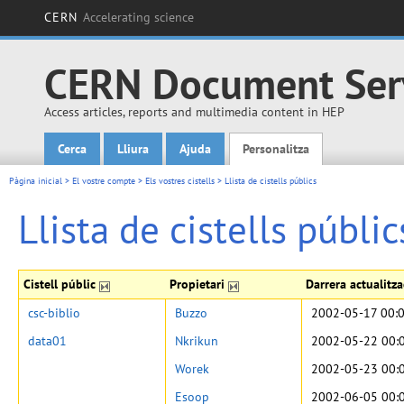
CERN
Accelerating science
CERN Document Ser
Access articles, reports and multimedia content in HEP
Cerca
Lliura
Ajuda
Personalitza
Main menu
Pàgina inicial
>
El vostre compte
>
Els vostres cistells
>
Llista de cistells públics
Llista de cistells públic
Cistell públic
Propietari
Darrera actualitz
csc-biblio
Buzzo
2002-05-17 00:
data01
Nkrikun
2002-05-22 00:
Worek
2002-05-23 00:
Esoop
2002-06-05 00: