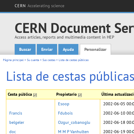
CERN
Accelerating science
CERN Document Ser
Access articles, reports and multimedia content in HEP
Buscar
Enviar
Ayuda
Personalizar
Main menu
Página principal
>
Su cuenta
>
Sus cestas
>
Lista de cestas públicas
Lista de cestas pública
Cesta pública
Propietario
Última actualizac
Esoop
2002-06-05 00:
Francis
Fdubois
2002-06-10 00:
belgeler
Ozgur_cobanoglu
2002-06-18 00:
doc
M M P Vanhulten
2002-06-19 00: