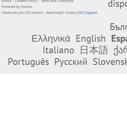
disp
Notice
::
Content Policy
::
Terms and Conditions
Powered by
Invenio
Mantenido por
CDS Service
- Need help? Contact
CDS Support
.
Бъл
Ελληνικά
English
Esp
Italiano
日本語
ქა
Português
Русский
Slovens