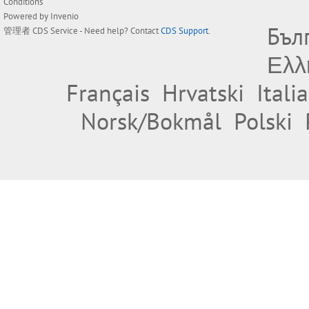
Conditions
Powered by
Invenio
Бъл
管理者
CDS Service
- Need help? Contact
CDS Support
.
Ελλ
Français
Hrvatski
Itali
Norsk/Bokmål
Polski