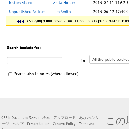
history video
Anita Hollier
2013-07-11 11:52:3
Unpublished Articles
Tim Smith
2013-06-12 12:40:
Displaying public baskets 100 - 119 out of 717 public baskets in tot
Search baskets for:
in
Search also in notes (where allowed)
この
CERN Document Server ::
検索
::
アップロード
::
あなたのペ
ージ
::
ヘルプ
::
Privacy Notice
::
Content Policy
::
Terms and