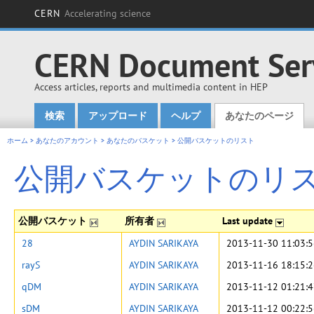
CERN
Accelerating science
CERN Document Ser
Access articles, reports and multimedia content in HEP
検索
アップロード
ヘルプ
あなたのページ
Main menu
ホーム
>
あなたのアカウント
>
あなたのバスケット
>
公開バスケットのリスト
公開バスケットのリ
公開バスケット
所有者
Last update
28
AYDIN SARIKAYA
2013-11-30 11:03:
rayS
AYDIN SARIKAYA
2013-11-16 18:15:
qDM
AYDIN SARIKAYA
2013-11-12 01:21:
sDM
AYDIN SARIKAYA
2013-11-12 00:22: