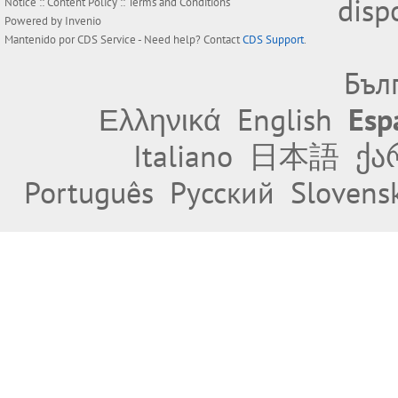
disp
Notice
::
Content Policy
::
Terms and Conditions
Powered by
Invenio
Mantenido por
CDS Service
- Need help? Contact
CDS Support
.
Бъл
Ελληνικά
English
Esp
Italiano
日本語
ქა
Português
Русский
Slovens