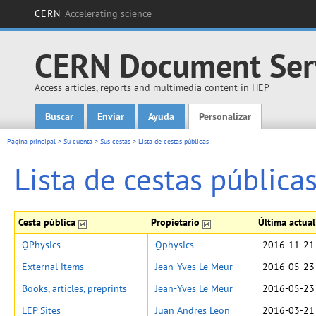
CERN
Accelerating science
CERN Document Ser
Access articles, reports and multimedia content in HEP
Buscar
Enviar
Ayuda
Personalizar
Main menu
Página principal
>
Su cuenta
>
Sus cestas
>
Lista de cestas públicas
Lista de cestas pública
Cesta pública
Propietario
Última actua
QPhysics
Qphysics
2016-11-21
External items
Jean-Yves Le Meur
2016-05-23
Books, articles, preprints
Jean-Yves Le Meur
2016-05-23
LEP Sites
Juan Andres Leon
2016-03-21