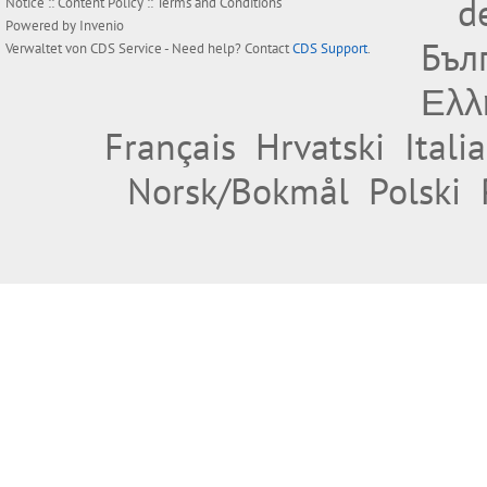
d
Notice
::
Content Policy
::
Terms and Conditions
Powered by
Invenio
Бъл
Verwaltet von
CDS Service
- Need help? Contact
CDS Support
.
Ελλ
Français
Hrvatski
Itali
Norsk/Bokmål
Polski