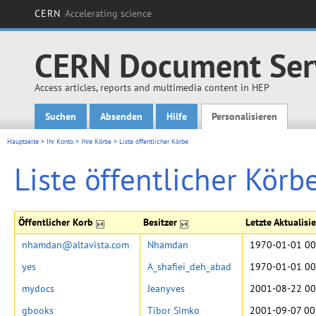
CERN
Accelerating science
CERN Document Ser
Access articles, reports and multimedia content in HEP
Suchen
Absenden
Hilfe
Personalisieren
Main menu
Hauptseite
>
Ihr Konto
>
Ihre Körbe
>
Liste öffentlicher Körbe
Liste öffentlicher Körb
Öffentlicher Korb
Besitzer
Letzte Aktualis
nhamdan@altavista.com
Nhamdan
1970-01-01 00
yes
A_shafiei_deh_abad
1970-01-01 00
mydocs
Jeanyves
2001-08-22 00
gbooks
Tibor Simko
2001-09-07 00