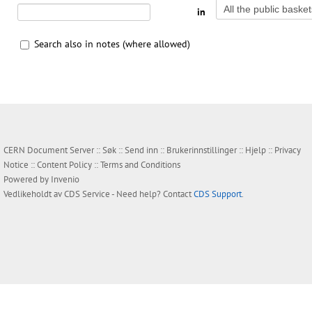
in
Search also in notes (where allowed)
CERN Document Server ::
Søk
::
Send inn
::
Brukerinnstillinger
::
Hjelp
::
Privacy
Notice
::
Content Policy
::
Terms and Conditions
Powered by
Invenio
Vedlikeholdt av
CDS Service
- Need help? Contact
CDS Support
.