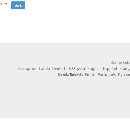
Denne side
Български
Català
Deutsch
Ελληνικά
English
Español
Franç
Norsk/Bokmål
Polski
Português
Русск