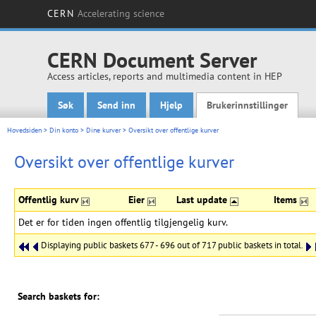
CERN
Accelerating science
CERN Document Server
Access articles, reports and multimedia content in HEP
Søk
Send inn
Hjelp
Brukerinnstillinger
Main menu
Hovedsiden
>
Din konto
>
Dine kurver
>
Oversikt over offentlige kurver
Oversikt over offentlige kurver
Offentlig kurv
Eier
Last update
Items
Det er for tiden ingen offentlig tilgjengelig kurv.
Displaying public baskets 677 - 696 out of 717 public baskets in total.
Search baskets for: