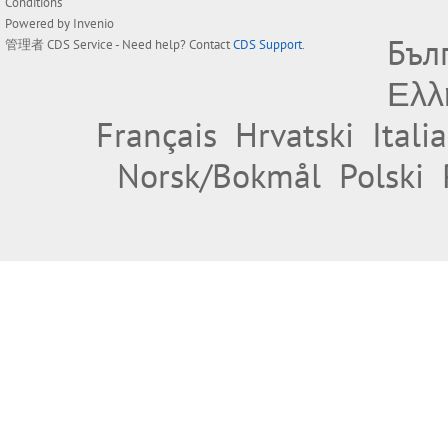
Conditions
Powered by
Invenio
Бъл
管理者
CDS Service
- Need help? Contact
CDS Support
.
Ελλ
Français
Hrvatski
Itali
Norsk/Bokmål
Polski