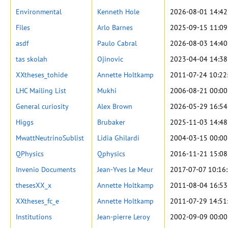
Environmental
Kenneth Hole
2026-08-01 14:42
Files
Arlo Barnes
2025-09-15 11:09
asdf
Paulo Cabral
2026-08-03 14:40
tas skolah
Ojinovic
2023-04-04 14:38
XXtheses_tohide
Annette Holtkamp
2011-07-24 10:22
LHC Mailing List
Mukhi
2006-08-21 00:00
General curiosity
Alex Brown
2026-05-29 16:54
Higgs
Brubaker
2025-11-03 14:48
MwattNeutrinoSublist
Lidia Ghilardi
2004-03-15 00:00
QPhysics
Qphysics
2016-11-21 15:08
Invenio Documents
Jean-Yves Le Meur
2017-07-07 10:16
thesesXX_x
Annette Holtkamp
2011-08-04 16:53
XXtheses_fc_e
Annette Holtkamp
2011-07-29 14:51
Institutions
Jean-pierre Leroy
2002-09-09 00:00