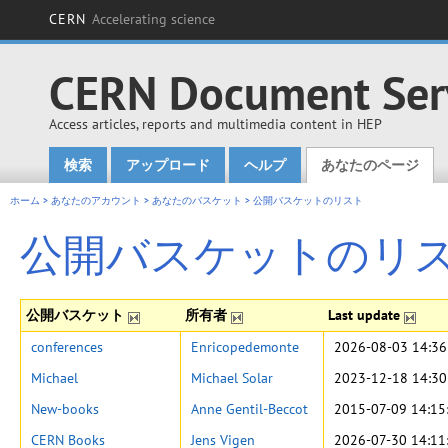
CERN
Accelerating science
CERN Document Ser
Access articles, reports and multimedia content in HEP
検索
アップロード
ヘルプ
あなたのページ
Main menu
ホーム
>
あなたのアカウント
>
あなたのバスケット
>
公開バスケットのリスト
公開バスケットのリ
公開バスケット
所有者
Last update
conferences
Enricopedemonte
2026-08-03 14:36
Michael
Michael Solar
2023-12-18 14:30
New-books
Anne Gentil-Beccot
2015-07-09 14:15
CERN Books
Jens Vigen
2026-07-30 14:11