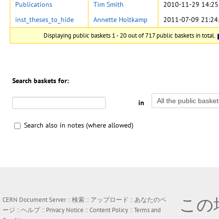
Publications
Tim Smith
2010-11-29 14:25
inst_theses_to_hide
Annette Holtkamp
2011-07-09 21:24
Displaying public baskets 1 - 20 out of 717 public baskets in total.
Search baskets for:
in
Search also in notes (where allowed)
この
CERN Document Server ::
検索
::
アップロード
::
あなたのペ
ージ
::
ヘルプ
::
Privacy Notice
::
Content Policy
::
Terms and