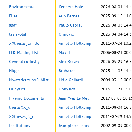
Environmental
Kenneth Hole
2026-08-01 14:4
Files
Arlo Barnes
2025-09-15 11:0
asdf
Paulo Cabral
2026-08-03 14:4
tas skolah
Ojinovic
2023-04-04 14:3
XXtheses_tohide
Annette Holtkamp
2011-07-24 10:2
LHC Mailing List
Mukhi
2006-08-21 00:0
General curiosity
Alex Brown
2026-05-29 16:5
Higgs
Brubaker
2025-11-03 14:4
MwattNeutrinoSublist
Lidia Ghilardi
2004-03-15 00:0
QPhysics
Qphysics
2016-11-21 15:0
Invenio Documents
Jean-Yves Le Meur
2017-07-07 10:1
thesesXX_x
Annette Holtkamp
2011-08-04 16:5
XXtheses_fc_e
Annette Holtkamp
2011-07-29 14:5
Institutions
Jean-pierre Leroy
2002-09-09 00:0