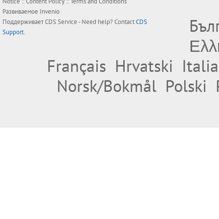
Notice
::
Content Policy
::
Terms and Conditions
Развиваемое
Invenio
Бъл
Поддерживает
CDS Service
- Need help? Contact
CDS
Support
.
Ελλ
Français
Hrvatski
Itali
Norsk/Bokmål
Polski