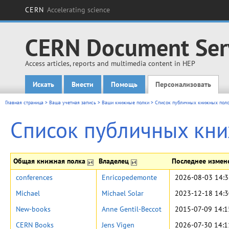
CERN
Accelerating science
CERN Document Ser
Access articles, reports and multimedia content in HEP
Искать
Внести
Помощь
Персонализовать
Main menu
Главная страница
>
Ваша учетная запись
>
Ваши книжные полки
>
Список публичных книжных пол
Список публичных кн
Общая книжная полка
Владелец
Последнее изме
conferences
Enricopedemonte
2026-08-03 14:3
Michael
Michael Solar
2023-12-18 14:3
New-books
Anne Gentil-Beccot
2015-07-09 14:1
CERN Books
Jens Vigen
2026-07-30 14:1