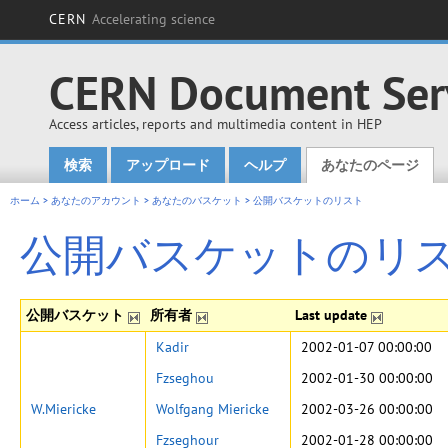
CERN
Accelerating science
CERN Document Ser
Access articles, reports and multimedia content in HEP
検索
アップロード
ヘルプ
あなたのページ
Main menu
ホーム
>
あなたのアカウント
>
あなたのバスケット
>
公開バスケットのリスト
公開バスケットのリ
公開バスケット
所有者
Last update
Kadir
2002-01-07 00:00:00
Fzseghou
2002-01-30 00:00:00
W.Miericke
Wolfgang Miericke
2002-03-26 00:00:00
Fzseghour
2002-01-28 00:00:00