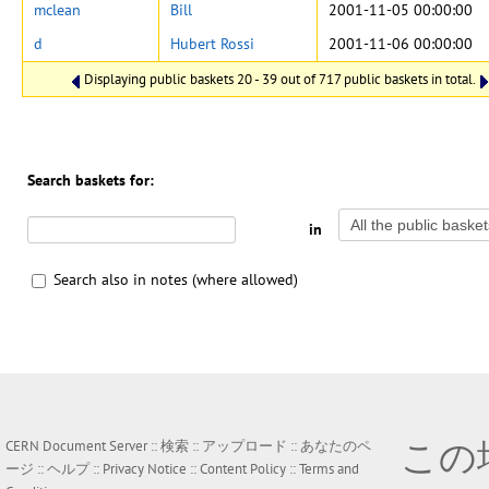
mclean
Bill
2001-11-05 00:00:00
d
Hubert Rossi
2001-11-06 00:00:00
Displaying public baskets 20 - 39 out of 717 public baskets in total.
Search baskets for:
in
Search also in notes (where allowed)
この
CERN Document Server ::
検索
::
アップロード
::
あなたのペ
ージ
::
ヘルプ
::
Privacy Notice
::
Content Policy
::
Terms and