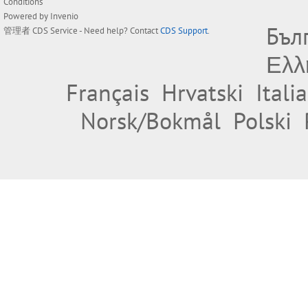
Conditions
Powered by
Invenio
Бъл
管理者
CDS Service
- Need help? Contact
CDS Support
.
Ελλ
Français
Hrvatski
Itali
Norsk/Bokmål
Polski