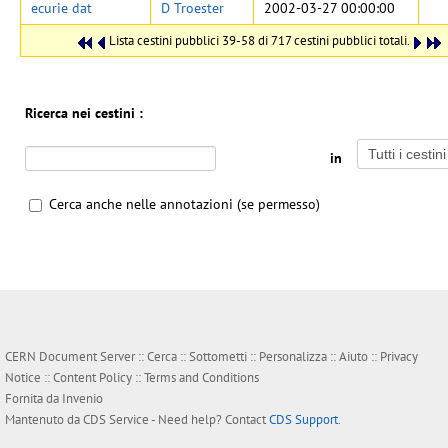
ecurie dat
D Troester
2002-03-27 00:00:00
Lista cestini pubblici 39-58 di 717 cestini pubblici totali.
Ricerca nei cestini :
in
Cerca anche nelle annotazioni (se permesso)
CERN Document Server ::
Cerca
::
Sottometti
::
Personalizza
::
Aiuto
::
Privacy
Notice
::
Content Policy
::
Terms and Conditions
Fornita da
Invenio
Mantenuto da
CDS Service
- Need help? Contact
CDS Support
.