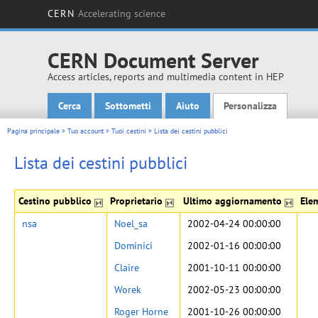
CERN
Accelerating science
CERN Document Server
Access articles, reports and multimedia content in HEP
Cerca
Sottometti
Aiuto
Personalizza
Main menu
Pagina principale
>
Tuo account
>
Tuoi cestini
>
Lista dei cestini pubblici
Lista dei cestini pubblici
Cestino pubblico
Proprietario
Ultimo aggiornamento
Ele
nsa
Noel_sa
2002-04-24 00:00:00
Dominici
2002-01-16 00:00:00
Claire
2001-10-11 00:00:00
Worek
2002-05-23 00:00:00
Roger Horne
2001-10-26 00:00:00