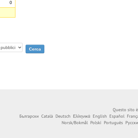
0
Questo sito è
Български
Català
Deutsch
Ελληνικά
English
Español
Franç
Norsk/Bokmål
Polski
Português
Русск