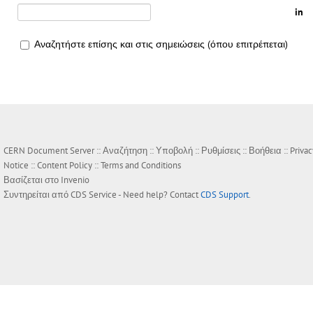
in
Αναζητήστε επίσης και στις σημειώσεις (όπου επιτρέπεται)
CERN Document Server ::
Αναζήτηση
::
Υποβολή
::
Ρυθμίσεις
::
Βοήθεια
::
Privac
Notice
::
Content Policy
::
Terms and Conditions
Βασίζεται στο
Invenio
Συντηρείται από
CDS Service
- Need help? Contact
CDS Support
.