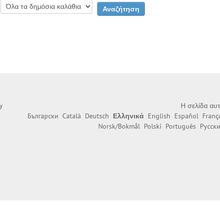
Η σελίδα αυτ
y
Български
Català
Deutsch
Ελληνικά
English
Español
Franç
Norsk/Bokmål
Polski
Português
Русск