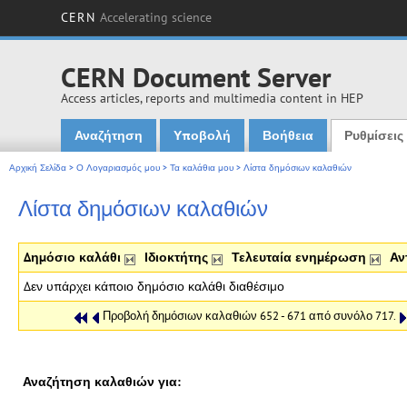
CERN
Accelerating science
CERN Document Server
Access articles, reports and multimedia content in HEP
Αναζήτηση
Υποβολή
Βοήθεια
Ρυθμίσεις
Main menu
Αρχική Σελίδα
>
Ο Λογαριασμός μου
>
Τα καλάθια μου
>
Λίστα δημόσιων καλαθιών
Λίστα δημόσιων καλαθιών
Δημόσιο καλάθι
Ιδιοκτήτης
Τελευταία ενημέρωση
Αν
Δεν υπάρχει κάποιο δημόσιο καλάθι διαθέσιμο
Προβολή δημόσιων καλαθιών 652 - 671 από συνόλο 717.
Αναζήτηση καλαθιών για: