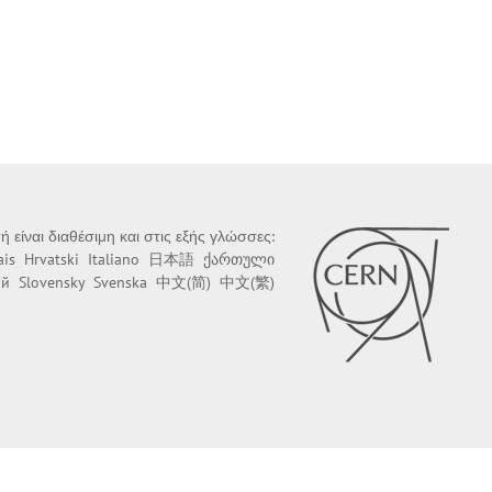
ή είναι διαθέσιμη και στις εξής γλώσσες:
ais
Hrvatski
Italiano
日本語
ქართული
ий
Slovensky
Svenska
中文(简)
中文(繁)