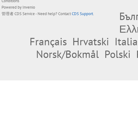
Conditions
Powered by
Invenio
Бъл
管理者
CDS Service
- Need help? Contact
CDS Support
.
Ελλ
Français
Hrvatski
Itali
Norsk/Bokmål
Polski