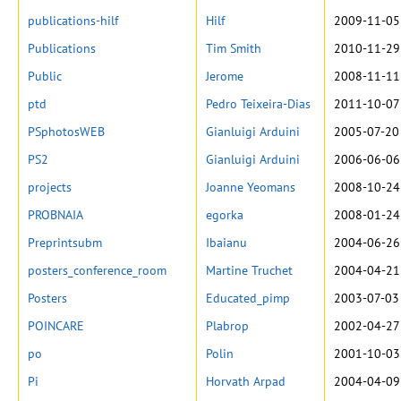
publications-hilf
Hilf
2009-11-05
Publications
Tim Smith
2010-11-29
Public
Jerome
2008-11-11
ptd
Pedro Teixeira-Dias
2011-10-07
PSphotosWEB
Gianluigi Arduini
2005-07-20
PS2
Gianluigi Arduini
2006-06-06
projects
Joanne Yeomans
2008-10-24
PROBNAIA
egorka
2008-01-24
Preprintsubm
Ibaianu
2004-06-26
posters_conference_room
Martine Truchet
2004-04-21
Posters
Educated_pimp
2003-07-03
POINCARE
Plabrop
2002-04-27
po
Polin
2001-10-03
Pi
Horvath Arpad
2004-04-09