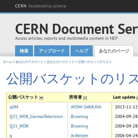
CERN
Accelerating science
CERN Document Ser
Access articles, reports and multimedia content in HEP
検索
アップロード
ヘルプ
あなたのページ
Main menu
ホーム
>
あなたのアカウント
>
あなたのバスケット
>
公開バスケットのリスト
公開バスケットのリ
公開バスケット
所有者
Last update
qDM
AYDIN SARIKAYA
2013-11-12
Q21_WDR_GermanTelevision
Bruening
2004-09-28
Q21_WDR
Bruening
2004-09-28
q
Arifertem
2006-04-24