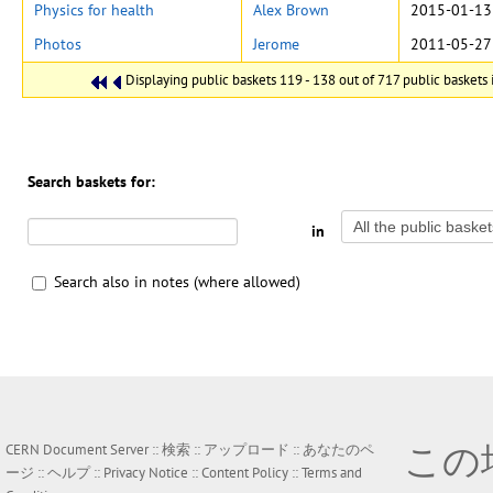
Physics for health
Alex Brown
2015-01-13
Photos
Jerome
2011-05-27
Displaying public baskets 119 - 138 out of 717 public baskets i
Search baskets for:
in
Search also in notes (where allowed)
この
CERN Document Server ::
検索
::
アップロード
::
あなたのペ
ージ
::
ヘルプ
::
Privacy Notice
::
Content Policy
::
Terms and