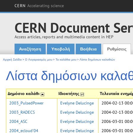
CERN
Accelerating science
CERN Document Ser
Access articles, reports and multimedia content in HEP
Αναζήτηση
Υποβολή
Βοήθεια
Ρυθμίσεις
Main menu
Αρχική Σελίδα
>
Ο Λογαριασμός μου
>
Τα καλάθια μου
>
Λίστα δημόσιων καλαθιών
Λίστα δημόσιων καλα
Δημόσιο καλάθι
Ιδιοκτήτης
Τελευταία ενημ
2003_PulsedPower
Evelyne Delucinge
2004-02-13 00:0
2003_RADECS
Evelyne Delucinge
2004-02-13 00:0
2004_ASC
Evelyne Delucinge
2006-03-01 00:0
2004_ecloud'04
Evelyne Delucinge
2006-03-01 00:0