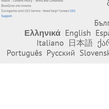
Notice
::
Content Policy
::
Terms and Conditions
Βασίζεται στο
Invenio
Συντηρείται από
CDS Service
- Need help? Contact
CDS
Support
.
Бъл
Ελληνικά
English
Esp
Italiano
日本語
ქა
Português
Русский
Slovens