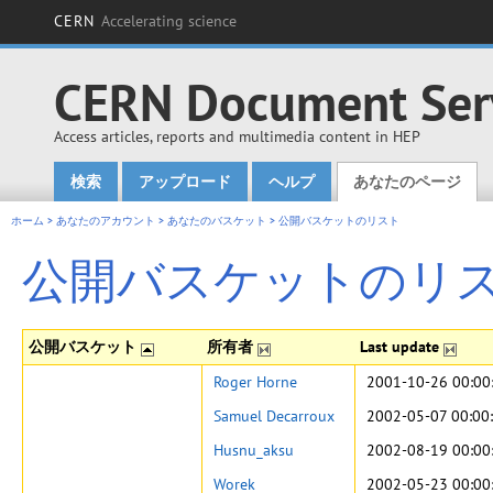
CERN
Accelerating science
CERN Document Ser
Access articles, reports and multimedia content in HEP
検索
アップロード
ヘルプ
あなたのページ
Main menu
ホーム
>
あなたのアカウント
>
あなたのバスケット
>
公開バスケットのリスト
公開バスケットのリ
公開バスケット
所有者
Last update
Roger Horne
2001-10-26 00:00
Samuel Decarroux
2002-05-07 00:00
Husnu_aksu
2002-08-19 00:00
Worek
2002-05-23 00:00