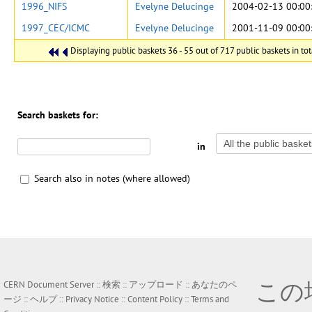
1996_NIFS
Evelyne Delucinge
2004-02-13 00:00
1997_CEC/ICMC
Evelyne Delucinge
2001-11-09 00:00
Displaying public baskets 36 - 55 out of 717 public baskets in tot
Search baskets for:
in
Search also in notes (where allowed)
この
CERN Document Server ::
検索
::
アップロード
::
あなたのペ
ージ
::
ヘルプ
::
Privacy Notice
::
Content Policy
::
Terms and