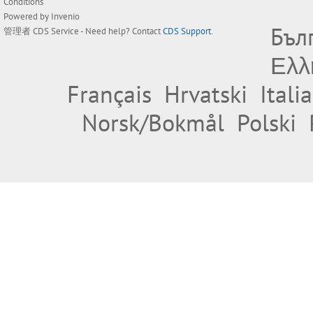
Conditions
Powered by
Invenio
Бъл
管理者
CDS Service
- Need help? Contact
CDS Support
.
Ελλ
Français
Hrvatski
Itali
Norsk/Bokmål
Polski