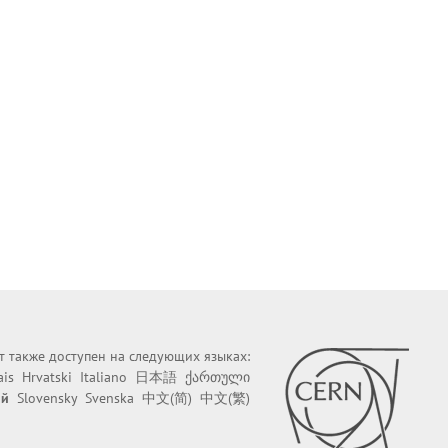
йт также доступен на следующих языках:
ais
Hrvatski
Italiano
日本語
ქართული
ий
Slovensky
Svenska
中文(简)
中文(繁)