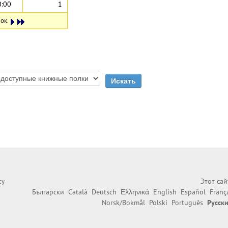
0:00
1
ок.
Этот са
cy
Български
Català
Deutsch
Ελληνικά
English
Español
Franç
Norsk/Bokmål
Polski
Português
Русск