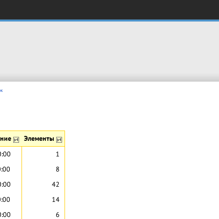
ок
ение
Элементы
0:00
1
0:00
8
0:00
42
0:00
14
0:00
6