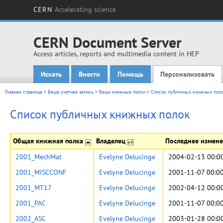
CERN
Accelerating science
CERN Document Server
Access articles, reports and multimedia content in HEP
Искать
Внести
Помощь
Персонализовать
Main menu
Главная страница
>
Ваша учетная запись
>
Ваши книжные полки
>
Список публичных книжных пол
Список публичных книжных полок
Общая книжная полка
Владелец
Последнее измен
2001_MechMat
Evelyne Delucinge
2004-02-13 00:0
2001_MISCCONF
Evelyne Delucinge
2001-11-07 00:0
2001_MT17
Evelyne Delucinge
2002-04-12 00:0
2001_PAC
Evelyne Delucinge
2001-11-07 00:0
2002_ASC
Evelyne Delucinge
2003-01-28 00:0