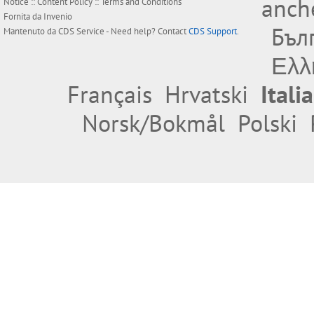
anche
Notice
::
Content Policy
::
Terms and Conditions
Fornita da
Invenio
Бъл
Mantenuto da
CDS Service
- Need help? Contact
CDS Support
.
Ελλ
Français
Hrvatski
Itali
Norsk/Bokmål
Polski