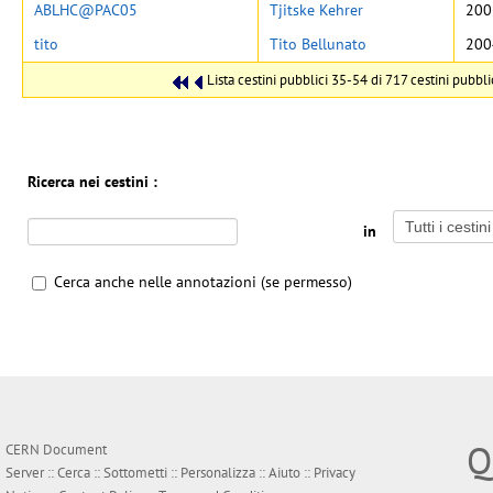
ABLHC@PAC05
Tjitske Kehrer
200
tito
Tito Bellunato
200
Lista cestini pubblici 35-54 di 717 cestini pubblic
Ricerca nei cestini :
in
Cerca anche nelle annotazioni (se permesso)
Q
CERN Document
Server ::
Cerca
::
Sottometti
::
Personalizza
::
Aiuto
::
Privacy