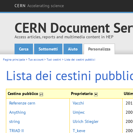
CERN
Accelerating science
CERN Document Ser
Access articles, reports and multimedia content in HEP
Cerca
Sottometti
Aiuto
Personalizza
Main menu
Pagina principale
>
Tuo account
>
Tuoi cestini
>
Lista dei cestini pubblici
Lista dei cestini pubbli
Cestino pubblico
Proprietario
Ulti
Referenze cern
Vacchi
201
Anything
Umjwc
200
string
Ulrich Stiegler
200
TRIAD II
T_keve
200