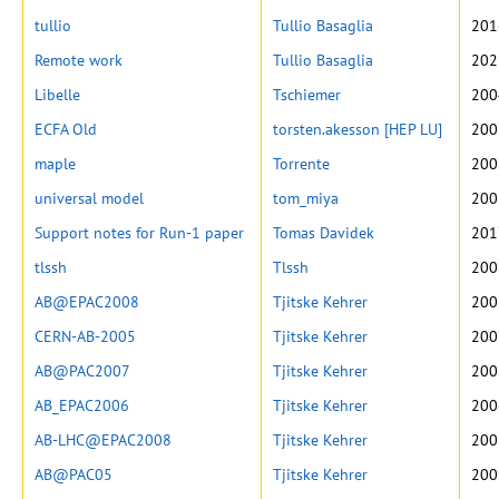
tullio
Tullio Basaglia
201
Remote work
Tullio Basaglia
202
Libelle
Tschiemer
200
ECFA Old
torsten.akesson [HEP LU]
200
maple
Torrente
200
universal model
tom_miya
200
Support notes for Run-1 paper
Tomas Davidek
201
tlssh
Tlssh
200
AB@EPAC2008
Tjitske Kehrer
200
CERN-AB-2005
Tjitske Kehrer
200
AB@PAC2007
Tjitske Kehrer
200
AB_EPAC2006
Tjitske Kehrer
200
AB-LHC@EPAC2008
Tjitske Kehrer
200
AB@PAC05
Tjitske Kehrer
200