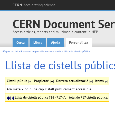
CERN
Accelerating science
CERN Document Ser
Access articles, reports and multimedia content in HEP
Cerca
Lliura
Ajuda
Personalitza
Main menu
Pàgina inicial
>
El vostre compte
>
Els vostres cistells
>
Llista de cistells públics
Llista de cistells públic
Cistell públic
Propietari
Darrera actualització
Ítems
Ara mateix no hi ha cap cistell públicament accessible
Llista de cistells públics 716 - 717 d'un total de 717 cistells públics.