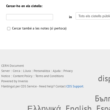
Cercar-ho en els cistells:
in
Cercar també a les notes (si pertoca)
CERN Document
Server ::
Cerca
::
Lliura
::
Personalitza
::
Ajuda
::
Privacy
dis
Notice
::
Content Policy
::
Terms and Conditions
Powered by
Invenio
Mantingut per
CDS Service
- Need help? Contact
CDS Support
.
Бъл
Ελληνικά
English
Esp