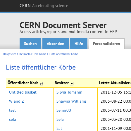
CERN
Accelerating science
CERN Document Server
Access articles, reports and multimedia content in HEP
Suchen
Absenden
Hilfe
Personalisieren
Main menu
Hauptseite
>
Ihr Konto
>
Ihre Körbe
>
Liste öffentlicher Körbe
Liste öffentlicher Körbe
Öffentlicher Korb
Besitzer
Letzte Aktualisie
Untitled basket
Silvia Tomanin
2011-12-05 15:
W and Z
Shawna Williams
2003-08-22 00:
test
Semir00
2003-07-11 00:0
sefa
Sefa
2003-03-20 00:
Sat
2001-11-09 00: