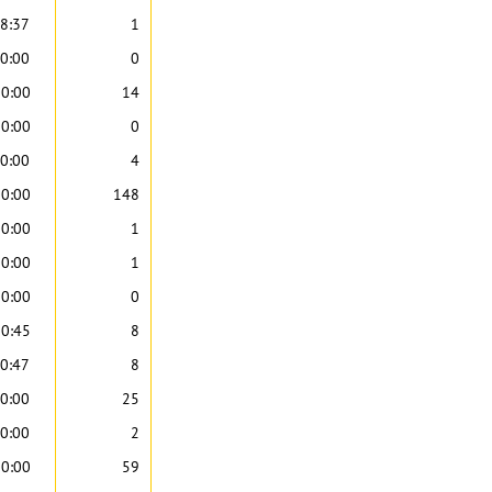
8:37
1
0:00
0
00:00
14
00:00
0
0:00
4
00:00
148
00:00
1
00:00
1
00:00
0
30:45
8
0:47
8
0:00
25
0:00
2
00:00
59