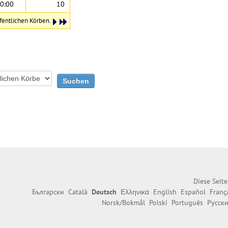
0:00
10
fentlichen Körben.
Diese Seit
Български
Català
Deutsch
Ελληνικά
English
Español
Franç
Norsk/Bokmål
Polski
Português
Русск