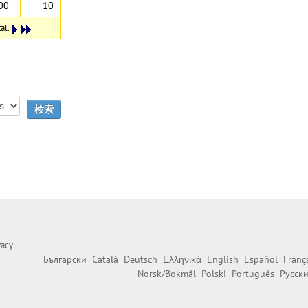
00
10
al.
vacy
Български
Català
Deutsch
Ελληνικά
English
Español
Franç
Norsk/Bokmål
Polski
Português
Русск