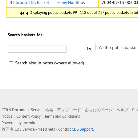
BT Group CDS Basket
Remy Noulibos
2004-07-13 00:00:
Displaying public baskets 99 - 118 out of 717 public baskets in tot
Search baskets for:
in
Search also in notes (where allowed)
CERN Document Server ::
検索
::
アップロード
::
あなたのページ
::
ヘルプ
::
Pri
Notice
::
Content Policy
::
Terms and Conditions
Powered by
Invenio
管理者
CDS Service
- Need help? Contact
CDS Support
.