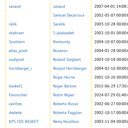
sasaud
sasaud
2007-04-01 14:08:
Samuel Decarroux
2002-05-07 00:00:
celik
Sacelik
2003-10-28 00:00
shahram
S-jalalzadeh
2002-10-01 00:00
Southern
Rwmundy
2004-10-07 00:00:
atlas_pixel
Rozanov
2004-01-28 00:00
sodipodi
Roland Siegbert
2003-10-18 00:00
horisberger_r
Roland Horisberger
2004-02-16 00:00
Roger Horne
2001-10-26 00:00
basket1
Roger Barlow
2015-06-29 17:30
Favourites
Robin Röper
2024-07-29 01:40:
cavities
Roberto Russo
2002-06-27 00:00:
dedede
Roberta Faggian
2002-10-17 00:00:
KPS CDS BASKET
Remy Noulibos
2003-11-04 00:00