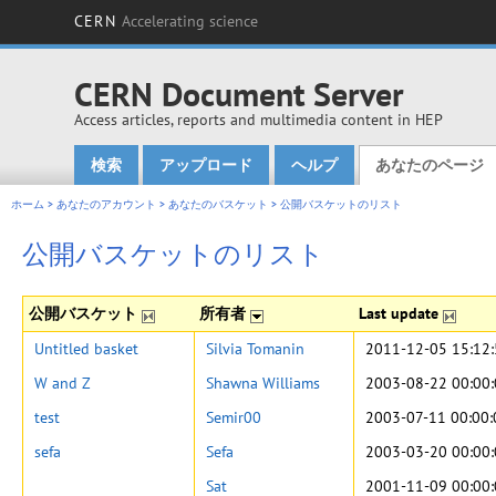
CERN
Accelerating science
CERN Document Server
Access articles, reports and multimedia content in HEP
検索
アップロード
ヘルプ
あなたのページ
Main menu
ホーム
>
あなたのアカウント
>
あなたのバスケット
>
公開バスケットのリスト
公開バスケットのリスト
公開バスケット
所有者
Last update
Untitled basket
Silvia Tomanin
2011-12-05 15:12
W and Z
Shawna Williams
2003-08-22 00:00
test
Semir00
2003-07-11 00:00:
sefa
Sefa
2003-03-20 00:00
Sat
2001-11-09 00:00