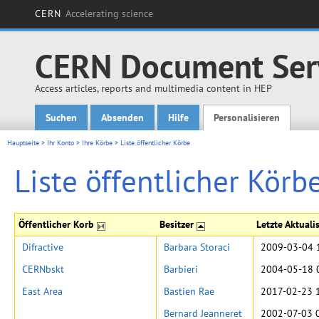
CERN
Accelerating science
CERN Document Ser
Access articles, reports and multimedia content in HEP
Suchen
Absenden
Hilfe
Personalisieren
Main menu
Hauptseite
>
Ihr Konto
>
Ihre Körbe
>
Liste öffentlicher Körbe
Liste öffentlicher Körb
Öffentlicher Korb
Besitzer
Letzte Aktual
Difractive
Barbara Storaci
2009-03-04 
CERNbskt
Barbieri
2004-05-18 
East Area
Bastien Rae
2017-02-23 
Bernard Jeanneret
2002-07-03 