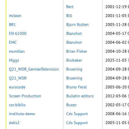
Bert
2001-12-19 
mclean
Bill
2001-11-05 
BR1
Bjorn Rutten
2005-11-28 
EN 61000
Blanchot
2004-05-17 
EMC
Blanchot
2004-06-02 
mcmillan
Brian Fisher
2004-10-28 
Higgs
Brubaker
2025-11-03 
Q21_WDR_GermanTelevision
Bruening
2004-09-28 
Q21_WDR
Bruening
2004-09-28 
eurocode
Bruno Feral
2005-06-20 
Screen Production
Bulletin editors
2012-03-06 
csc-biblio
Buzzo
2002-05-17 
institute-demo
Cds Support
2008-06-16 
delis2
Cds Support
2003-11-05 