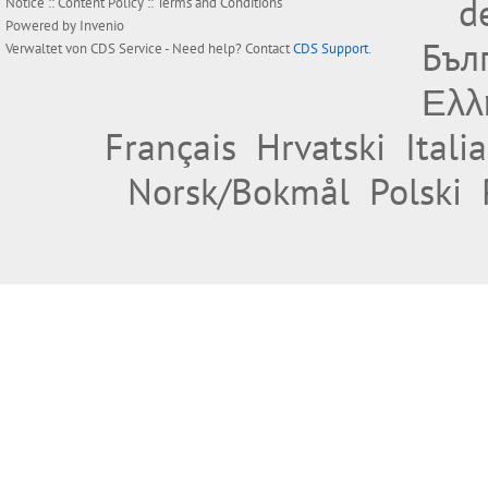
d
Notice
::
Content Policy
::
Terms and Conditions
Powered by
Invenio
Бъл
Verwaltet von
CDS Service
- Need help? Contact
CDS Support
.
Ελλ
Français
Hrvatski
Itali
Norsk/Bokmål
Polski