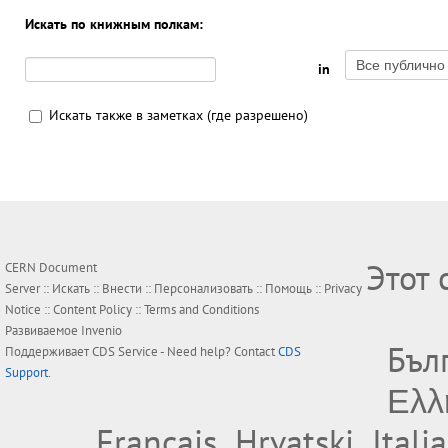
Искать по книжным полкам:
in
Искать также в заметках (где разрешено)
Этот 
CERN Document
Server ::
Искать
::
Внести
::
Персонализовать
::
Помощь
::
Privacy
Notice
::
Content Policy
::
Terms and Conditions
Развиваемое
Invenio
Бъл
Поддерживает
CDS Service
- Need help? Contact
CDS
Support
.
Ελλ
Français
Hrvatski
Itali