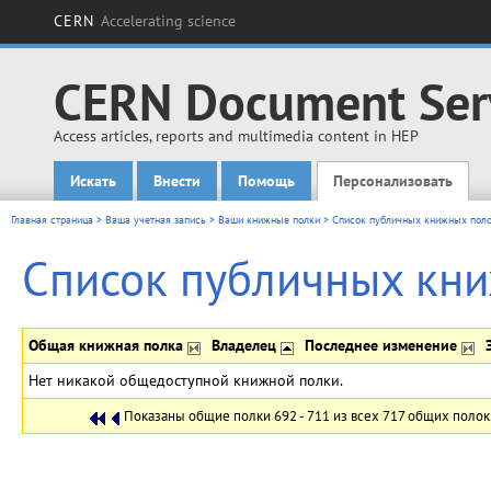
CERN
Accelerating science
CERN Document Ser
Access articles, reports and multimedia content in HEP
Искать
Внести
Помощь
Персонализовать
Main menu
Главная страница
>
Ваша учетная запись
>
Ваши книжные полки
>
Список публичных книжных пол
Список публичных кн
Общая книжная полка
Владелец
Последнее изменение
Нет никакой общедоступной книжной полки.
Показаны общие полки 692 - 711 из всех 717 общих полок