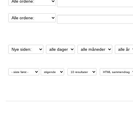
Nye/endrede siden:
Sorter etter:
Vis resultater:
Visningsformat:
Nyeste elementer:
2021-01-25
Python IRRAD Motor Con
14:21