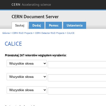
CERN
Accelerating science
CERN Document Server
Szukaj
Dodaj
Pomoc
Ustawienia
Main menu
Główna
>
CERN R&D Projects
>
CERN Detector R&D Projects
> CALICE
CALICE
Przeszukaj 267 rekordów względem wyrażenia: