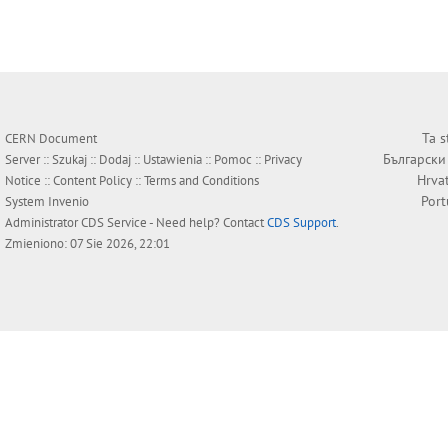
Ta s
CERN Document
Български
Server ::
Szukaj
::
Dodaj
::
Ustawienia
::
Pomoc
::
Privacy
Hrva
Notice
::
Content Policy
::
Terms and Conditions
Por
System
Invenio
Administrator
CDS Service
- Need help? Contact
CDS Support
.
Zmieniono: 07 Sie 2026, 22:01