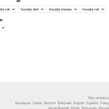
do:
át:
Táto stránka j
Български
Català
Deutsch
Ελληνικά
English
Español
Franç
Norsk/Bokmål
Polski
Português
Русск