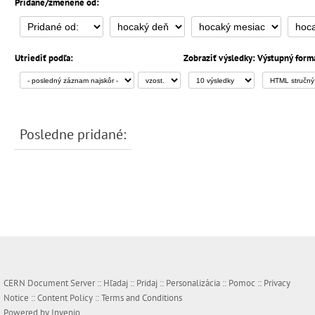
Pridané/zmenené od:
Utriediť podľa:
Zobraziť výsledky:
Výstupný form
Posledne pridané:
CERN Document Server ::
Hľadaj
::
Pridaj
::
Personalizácia
::
Pomoc
::
Privacy
Notice
::
Content Policy
::
Terms and Conditions
Powered by
Invenio