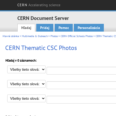
CERN
Accelerating science
CERN Document Server
Hľadaj
Pridaj
Pomoc
Personalizácia
Main menu
Hlavná stránka
>
Multimedia & Outreach
>
Photos
>
CERN Official Schools Photos
> CERN Thematic CS
CERN Thematic CSC Photos
Hľadaj v 0 záznamoch: