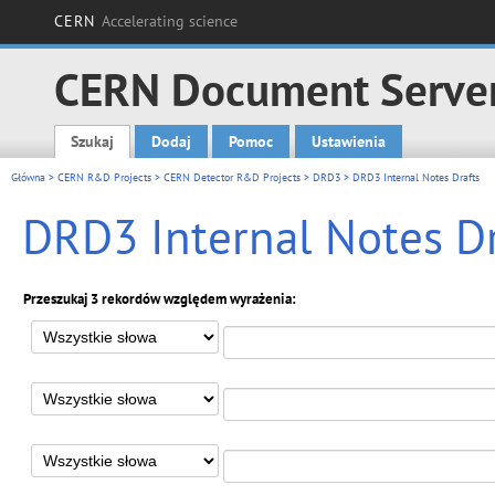
CERN
Accelerating science
CERN Document Serve
Szukaj
Dodaj
Pomoc
Ustawienia
Main menu
Główna
>
CERN R&D Projects
>
CERN Detector R&D Projects
>
DRD3
> DRD3 Internal Notes Drafts
DRD3 Internal Notes Dr
Przeszukaj 3 rekordów względem wyrażenia: