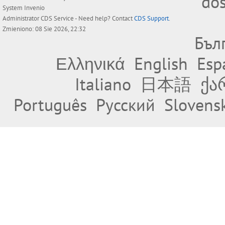
do
System
Invenio
Administrator
CDS Service
- Need help? Contact
CDS Support
.
Zmieniono: 08 Sie 2026, 22:32
Бъл
Ελληνικά
English
Esp
Italiano
日本語
ქა
Português
Русский
Slovens