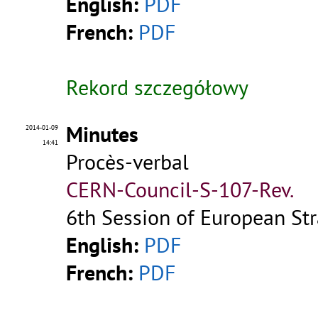
English:
PDF
French:
PDF
Rekord szczegółowy
Minutes
2014-01-09
14:41
Procès-verbal
CERN-Council-S-107-Rev.
6th Session of European Str
English:
PDF
French:
PDF