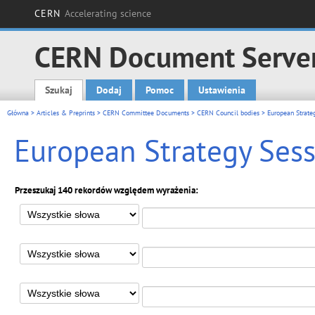
CERN
Accelerating science
CERN Document Serve
Szukaj
Dodaj
Pomoc
Ustawienia
Main menu
Główna
>
Articles & Preprints
>
CERN Committee Documents
>
CERN Council bodies
> European Strate
European Strategy Sess
Przeszukaj 140 rekordów względem wyrażenia: