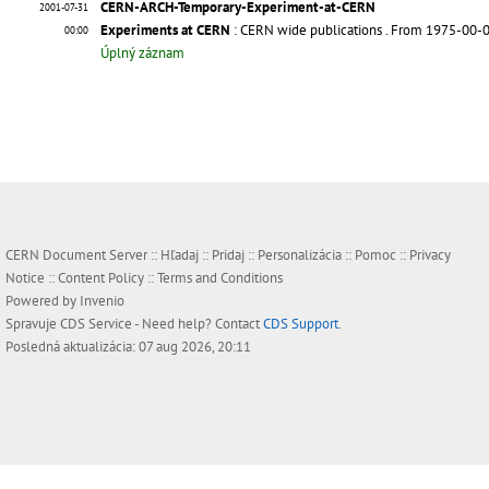
CERN-ARCH-Temporary-Experiment-at-CERN
2001-07-31
Experiments at CERN
: CERN wide publications
. From 1975-00-0
00:00
Úplný záznam
CERN Document Server ::
Hľadaj
::
Pridaj
::
Personalizácia
::
Pomoc
::
Privacy
Notice
::
Content Policy
::
Terms and Conditions
Powered by
Invenio
Spravuje
CDS Service
- Need help? Contact
CDS Support
.
Posledná aktualizácia: 07 aug 2026, 20:11