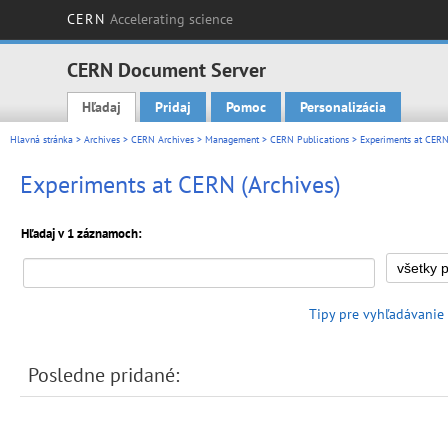
CERN
Accelerating science
CERN Document Server
Hľadaj
Pridaj
Pomoc
Personalizácia
Main menu
Hlavná stránka
>
Archives
>
CERN Archives
>
Management
>
CERN Publications
> Experiments at CERN
Experiments at CERN (Archives)
Hľadaj v 1 záznamoch:
Tipy pre vyhľadávanie
Posledne pridané: