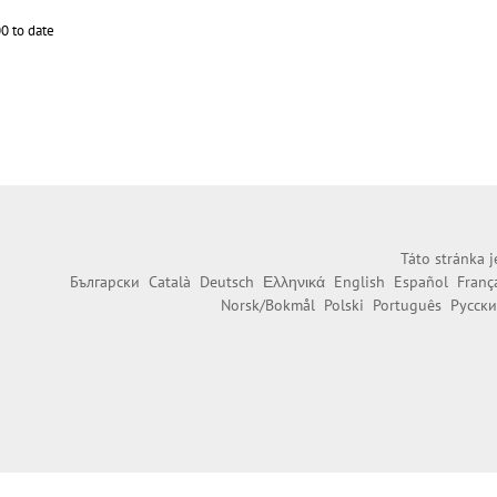
0 to date
Táto stránka j
Български
Català
Deutsch
Ελληνικά
English
Español
Franç
Norsk/Bokmål
Polski
Português
Русск