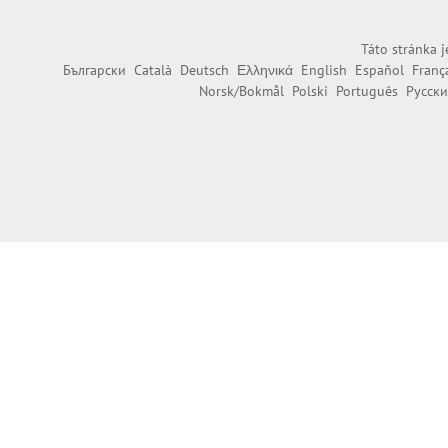
Táto stránka j
Български
Català
Deutsch
Ελληνικά
English
Español
Franç
Norsk/Bokmål
Polski
Português
Русск