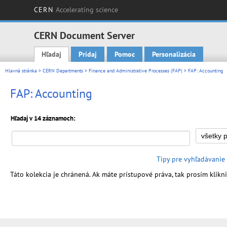
CERN
Accelerating science
CERN Document Server
Hľadaj
Pridaj
Pomoc
Personalizácia
Main menu
Hlavná stránka
>
CERN Departments
>
Finance and Administrative Processes (FAP)
> FAP: Accounting
FAP: Accounting
Hľadaj v 14 záznamoch:
Tipy pre vyhľadávanie
Táto kolekcia je chránená. Ak máte prístupové práva, tak prosím klikni