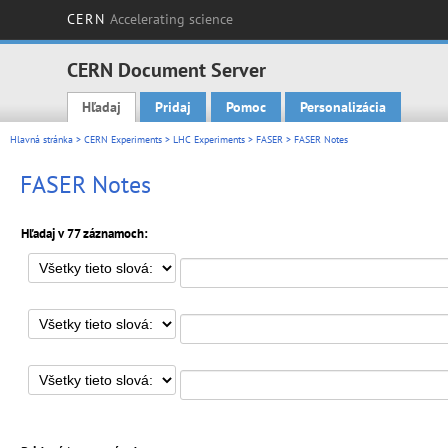
CERN
Accelerating science
CERN Document Server
Hľadaj
Pridaj
Pomoc
Personalizácia
Main menu
Hlavná stránka
>
CERN Experiments
>
LHC Experiments
>
FASER
> FASER Notes
FASER Notes
Hľadaj v 77 záznamoch: