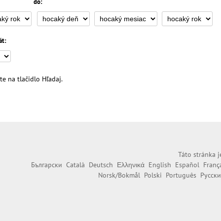
do:
át:
te na tlačidlo Hľadaj.
Táto stránka j
Български
Català
Deutsch
Ελληνικά
English
Español
Franç
Norsk/Bokmål
Polski
Português
Русск