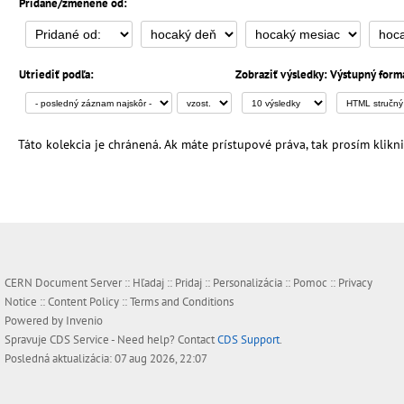
Pridané/zmenené od:
Utriediť podľa:
Zobraziť výsledky:
Výstupný form
Táto kolekcia je chránená. Ak máte prístupové práva, tak prosím klikni
CERN Document Server ::
Hľadaj
::
Pridaj
::
Personalizácia
::
Pomoc
::
Privacy
Notice
::
Content Policy
::
Terms and Conditions
Powered by
Invenio
Spravuje
CDS Service
- Need help? Contact
CDS Support
.
Posledná aktualizácia: 07 aug 2026, 22:07