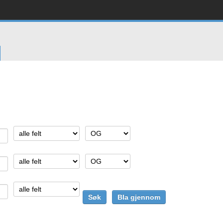
Søketips
::
Enkelt søk