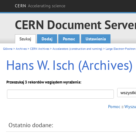
CERN
Accelerating science
CERN Document Serve
Szukaj
Dodaj
Pomoc
Ustawienia
Main menu
Główna
>
Archives
>
CERN Archives
>
Accelerators (construction and running)
>
Large Electron-Positron 
Hans W. Isch (Archives)
Przeszukaj 3 rekordów względem wyrażenia:
Pomoc
::
Wyszu
Ostatnio dodane: