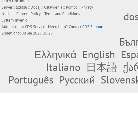
CERN Document
Server ::
Szukaj
::
Dodaj
::
Ustawienia
::
Pomoc
::
Privacy
do
Notice
::
Content Policy
::
Terms and Conditions
System
Invenio
Administrator
CDS Service
- Need help? Contact
CDS Support
.
Zmieniono: 08 Sie 2026, 20:28
Бъл
Ελληνικά
English
Esp
Italiano
日本語
ქა
Português
Русский
Slovens