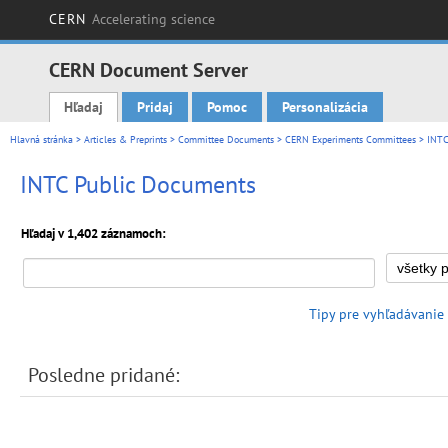
CERN
Accelerating science
CERN Document Server
Hľadaj
Pridaj
Pomoc
Personalizácia
Main menu
Hlavná stránka
>
Articles & Preprints
>
Committee Documents
>
CERN Experiments Committees
>
INTC
INTC Public Documents
Hľadaj v 1,402 záznamoch:
Tipy pre vyhľadávanie
Posledne pridané: