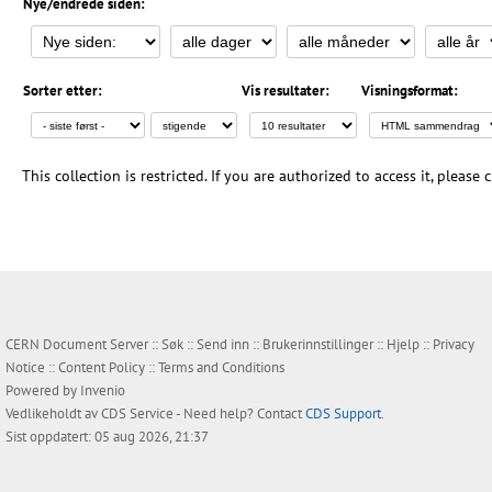
Nye/endrede siden:
Sorter etter:
Vis resultater:
Visningsformat:
This collection is restricted. If you are authorized to access it, please
CERN Document Server ::
Søk
::
Send inn
::
Brukerinnstillinger
::
Hjelp
::
Privacy
Notice
::
Content Policy
::
Terms and Conditions
Powered by
Invenio
Vedlikeholdt av
CDS Service
- Need help? Contact
CDS Support
.
Sist oppdatert: 05 aug 2026, 21:37