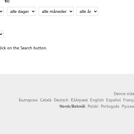
til:
 click on the Search button.
Denne side
Български
Català
Deutsch
Ελληνικά
English
Español
Franç
Norsk/Bokmål
Polski
Português
Русск