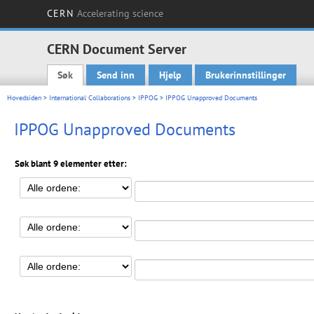
CERN
Accelerating science
CERN Document Server
Søk
Send inn
Hjelp
Brukerinnstillinger
Main menu
Hovedsiden
>
International Collaborations
>
IPPOG
> IPPOG Unapproved Documents
IPPOG Unapproved Documents
Søk blant 9 elementer etter: